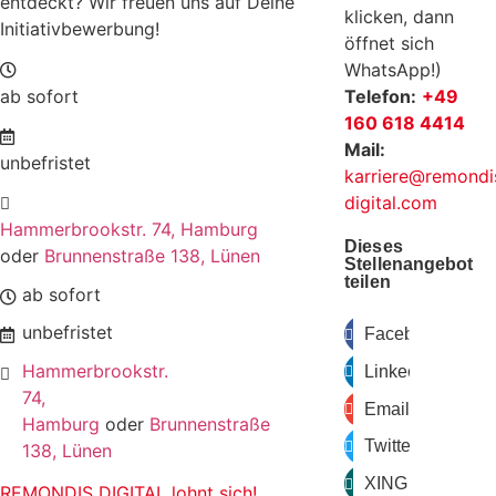
entdeckt? Wir freuen uns auf Deine
klicken, dann
Initiativbewerbung!
öffnet sich
WhatsApp!)
ab sofort
Telefon:
+49
160 618 4414
Mail:
unbefristet
karriere@remondi
digital.com
Hammerbrookstr. 74, Hamburg
Dieses
oder
Brunnenstraße 138, Lünen
Stellenangebot
teilen
ab sofort
unbefristet
Facebook
Hammerbrookstr.
LinkedIn
74,
Email
Hamburg
oder
Brunnenstraße
Twitter
138, Lünen
XING
REMONDIS DIGITAL lohnt sich!